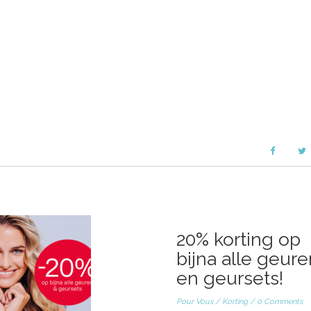
20% korting op
bijna alle geure
en geursets!
Pour Vous
/
Korting
/
0 Comments