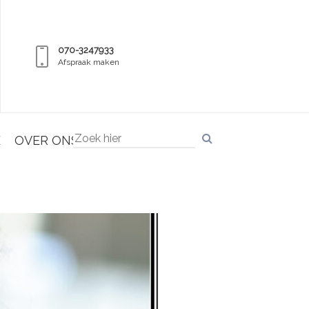
070-3247933
Afspraak maken
E
OVER ONS