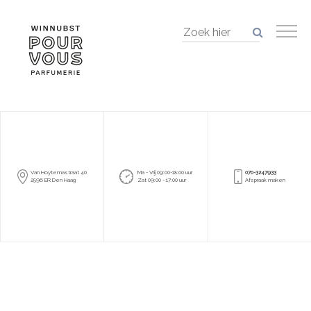
Van Hoytemastraat 40
Ma - Vrij 09:00-18:00 uur
070-3247933
2596 ER Den Haag
Zat 09:00 - 17:00 uur
Afspraak maken