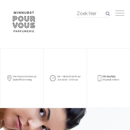
Van Hoytemastraat 40
Ma - Vrij 09:00-18:00 uur
070-3247933
2596 ER Den Haag
Zat 09:00 - 17:00 uur
Afspraak maken