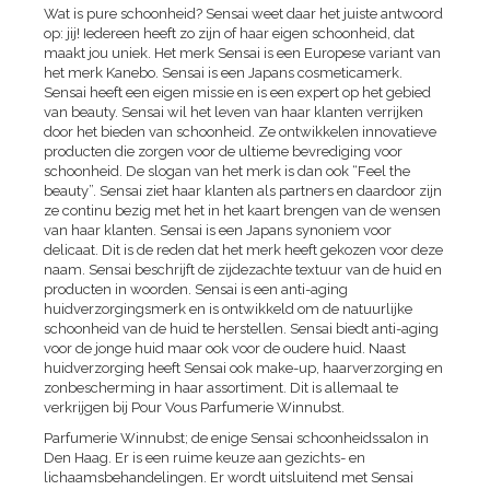
Wat is pure schoonheid? Sensai weet daar het juiste antwoord
op: jij! Iedereen heeft zo zijn of haar eigen schoonheid, dat
maakt jou uniek. Het merk Sensai is een Europese variant van
het merk Kanebo. Sensai is een Japans cosmeticamerk.
Sensai heeft een eigen missie en is een expert op het gebied
van beauty. Sensai wil het leven van haar klanten verrijken
door het bieden van schoonheid. Ze ontwikkelen innovatieve
producten die zorgen voor de ultieme bevrediging voor
schoonheid. De slogan van het merk is dan ook “Feel the
beauty”. Sensai ziet haar klanten als partners en daardoor zijn
ze continu bezig met het in het kaart brengen van de wensen
van haar klanten. Sensai is een Japans synoniem voor
delicaat. Dit is de reden dat het merk heeft gekozen voor deze
naam. Sensai beschrijft de zijdezachte textuur van de huid en
producten in woorden. Sensai is een anti-aging
huidverzorgingsmerk en is ontwikkeld om de natuurlijke
schoonheid van de huid te herstellen. Sensai biedt anti-aging
voor de jonge huid maar ook voor de oudere huid. Naast
huidverzorging heeft Sensai ook make-up, haarverzorging en
zonbescherming in haar assortiment. Dit is allemaal te
verkrijgen bij Pour Vous Parfumerie Winnubst.
Parfumerie Winnubst; de enige Sensai schoonheidssalon in
Den Haag. Er is een ruime keuze aan gezichts- en
lichaamsbehandelingen. Er wordt uitsluitend met Sensai